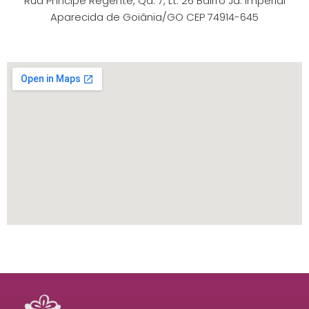
Rua Príncipe Regente, Qd. 7, Lt. 26 Bairro Jd. Imperial
Aparecida de Goiânia/GO CEP 74914-645